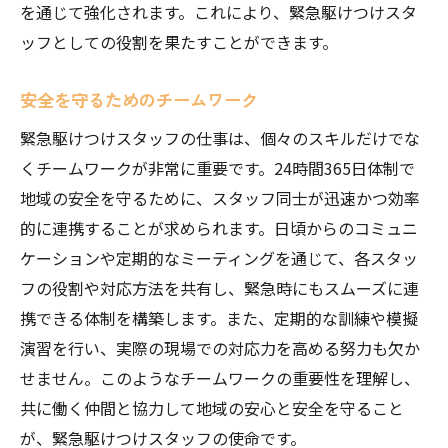
を通じて強化されます。これにより、緊急駆けつけスタ
チームで働くことのメリット
ッフとしての役割を果たすことができます。
コミュニケーションの重要性
困ったときの相談窓口
安全を守るためのチームワーク
安心して働ける環境づくり
緊急駆けつけスタッフの仕事は、個々のスキルだけでな
あなたのスキルで地域に貢献！埼玉県の緊急駆
くチームワークが非常に重要です。24時間365日体制で
けつけスタッフ募集詳細
地域の安全を守るために、スタッフ同士が迅速かつ効率
募集要項と応募条件
的に連携することが求められます。日頃からのコミュニ
具体的な仕事内容と役割
ケーションや定期的なミーティングを通じて、各スタッ
フの役割や対応方法を共有し、緊急時にもスムーズに連
働く環境と待遇
携できる体制を構築します。また、定期的な訓練や模擬
キャリアアップのチャンス
演習を行い、実際の現場での対応力を高める努力も欠か
応募のステップと面接対策
せません。このようなチームワークの重要性を理解し、
採用後の研修とサポート
共に働く仲間と協力して地域の安心と安全を守ること
が、緊急駆けつけスタッフの使命です。