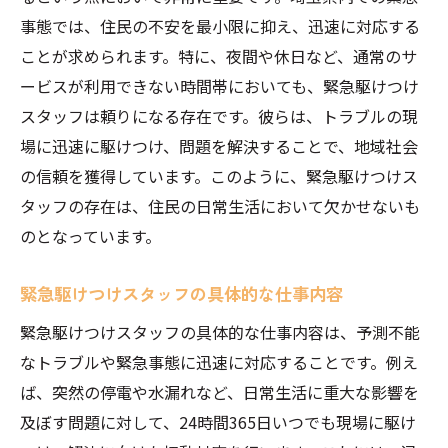
けつけスタッフ求人情報
事態では、住民の不安を最小限に抑え、迅速に対応する
仕事内容とは
ことが求められます。特に、夜間や休日など、通常のサ
夜勤や休日のシフトについて
ービスが利用できない時間帯においても、緊急駆けつけ
緊急事態に対応するための設備と体制
スタッフは頼りになる存在です。彼らは、トラブルの現
場に迅速に駆けつけ、問題を解決することで、地域社会
地域の安心を守るための取り組み
の信頼を獲得しています。このように、緊急駆けつけス
働きやすい職場環境の整備
タッフの存在は、住民の日常生活において欠かせないも
募集要項と応募手順
のとなっています。
やる気と意欲があれば大歓迎！埼玉県の緊急駆
けつけスタッフに応募しよう
緊急駆けつけスタッフの具体的な仕事内容
応募資格と必要な条件
緊急駆けつけスタッフの具体的な仕事内容は、予測不能
応募の流れと面接対策
なトラブルや緊急事態に迅速に対応することです。例え
働き始めるまでのステップ
ば、突然の停電や水漏れなど、日常生活に重大な影響を
未経験者向けのサポート体制
及ぼす問題に対して、24時間365日いつでも現場に駆け