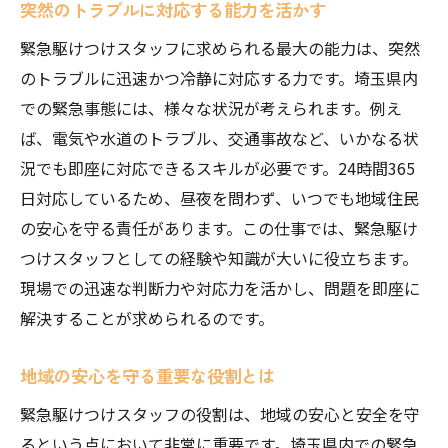
突然のトラブルに対応する能力を活かす
先輩スタッフのサポート体制
緊急駆けつけスタッフに求められる最大の能力は、突然
成長できる環境とキャリアパス
のトラブルに迅速かつ冷静に対応する力です。埼玉県内
働くことで得られるやりがい
での緊急事態には、様々な状況が考えられます。例え
地域貢献の実感と社会的意義
ば、電気や水道のトラブル、交通事故など、いかなる状
研修制度充実！埼玉県で緊急駆けつけスタッフ
況でも即座に対応できるスキルが必要です。24時間365
としての一歩を
日対応しているため、昼夜を問わず、いつでも地域住民
研修内容とその目的
の安心を守る責任があります。この仕事では、緊急駆け
つけスタッフとしての経験や知識が大いに役立ちます。
現場での実践的なトレーニング
現場での迅速な判断力や対応力を活かし、問題を即座に
スキルアップのためのサポート体制
解決することが求められるのです。
資格取得支援とキャリアアップ
研修中のサポートとフォローアップ
地域の安心を守る重要な役割とは
研修後のキャリアパス
緊急駆けつけスタッフの役割は、地域の安心と安全を守
地域の安全を24時間365日サポートする緊急駆
るという点において非常に重要です。埼玉県内での緊急