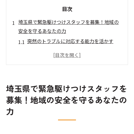
目次
埼玉県で緊急駆けつけスタッフを募集！地域の
安全を守るあなたの力
突然のトラブルに対応する能力を活かす
地域の安心を守る重要な役割とは
緊急駆けつけスタッフの具体的な仕事内容
求められるスキルとその活用方法
安全を守るためのチームワーク
埼玉県で緊急駆けつけスタッフを
埼玉県での募集要項と応募方法
募集！地域の安全を守るあなたの
未経験からでも始められる緊急駆けつけスタッ
力
フの魅力とは
未経験者でも安心の研修制度
やる気と意欲があればOK！