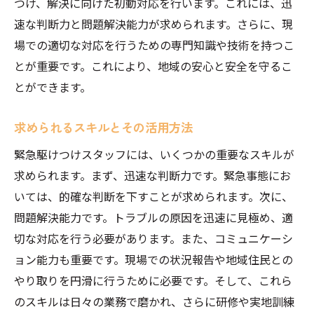
採用後のフォローアップ
つけ、解決に向けた初動対応を行います。これには、迅
速な判断力と問題解決能力が求められます。さらに、現
やりがいと成長の実感
場での適切な対応を行うための専門知識や技術を持つこ
緊急事態に迅速対応！埼玉県で求められる緊急
とが重要です。これにより、地域の安心と安全を守るこ
駆けつけスタッフの役割
とができます。
緊急対応の具体的な仕事内容
求められる迅速な判断力
求められるスキルとその活用方法
対応力を高めるための研修
緊急駆けつけスタッフには、いくつかの重要なスキルが
トラブルシューティングのコツ
求められます。まず、迅速な判断力です。緊急事態にお
安全を守るためのマニュアル
いては、的確な判断を下すことが求められます。次に、
地域とのコミュニケーション
問題解決能力です。トラブルの原因を迅速に見極め、適
先輩スタッフのサポートで安心！緊急駆けつけ
切な対応を行う必要があります。また、コミュニケーシ
スタッフとして活躍する方法
ョン能力も重要です。現場での状況報告や地域住民との
やり取りを円滑に行うために必要です。そして、これら
先輩スタッフから学ぶポイント
のスキルは日々の業務で磨かれ、さらに研修や実地訓練
現場でのサポート体制