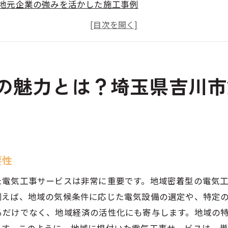
地元企業の強みを活かした施工事例
住民からの信頼を得るためのアプローチ
埼玉県吉川市鍋小路での実績と評価
サービスの柔軟性と迅速な対応力
地域密着型の経済的メリットを享受する方法
の魅力とは？埼玉県吉川市
できる電気工事業者はここが違う！安心の選び方ガイド
信頼性のある業者を見極めるチェックポイント
施工前の相談の重要性とその内容
技術力と安全性を両立する業者の特徴
要性
口コミと実績から見る業者の選び方
た電気工事サービスは非常に重要です。地域密着型の電気
施工中の透明性を確保する手法
例えば、地域の気候条件に応じた電気設備の選定や、特定
信頼できる業者と長期的な関係を築くには
るだけでなく、地域経済の活性化にも寄与します。地域の
工事の依頼時に知っておきたい安全性と透明性の重要性