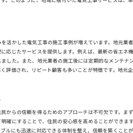
ます。このように、地域に根付いた電気工事サービスは、
安全基準を満たす施工の必須条件
施工中の事故を防ぐための取り組み
透明性のある料金体系とその利点
安全性を高めるための具体的な取り組み
みを活かした電気工事の施工事例が増えています。地元業
施工前後の情報共有の重要性
望に応じたサービスを提供します。例えば、最新の省エネ
住民に安心を提供するための透明性の確保
しました。また、地元業者の施工後には定期的なメンテナ
後のメンテナンスが大切！電気工事の長期的な安心を確保
高く評価され、リピート顧客も多いことが特徴です。地元
定期的なメンテナンスの必要性とその方法
。
施工後のアフターサービスを充実させるポイント
メンテナンス契約の内容とその利点
チ
トラブルを未然に防ぐためのメンテナンスガイド
住民からの信頼を得るためのアプローチは不可欠です。ま
施工後の安全確認プロセス
て明確にすることで、住民の安心感を高めることができま
長期的な安心を確保するためのフォローアップ
ラブルにも迅速に対応できる体制を整え、信頼を築くこと