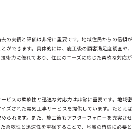
住民に愛されるための電気工事業者の取り組みとその効果
住民の声を反映したサービスの開発
地域社会への貢献活動とその重要性
住民からのフィードバックを活かす方法
過去の実績と評価は非常に重要です。地域住民からの信頼
信頼関係を築くためのコミュニケーション
ことができます。具体的には、施工後の顧客満足度調査や
や技術力に優れており、住民のニーズに応じた柔軟な対応が
地域イベントへの参加とその影響
長期的に愛されるための事例紹介
工事のプロに依頼する際の事前確認事項とその理由
事前に確認すべき業者の資格と許可
サービスの柔軟性と迅速な対応力は非常に重要です。地域
見積もり内容のチェックポイント
イズされた電気工事サービスを提供しています。たとえば
施工スケジュールの確認と管理方法
求められます。また、施工後もアフターフォローを充実さ
事前打ち合わせで確認すべき事項
した柔軟性と迅速性を重視することで、地域の皆様に必要
契約内容の詳細な確認とその重要性