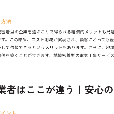
安心して依頼するための準備
県吉川市鍋小路での電気工事業者選びに役立つチェックリ
る方法
信頼できる業者選びのための基本項目
域密着型の企業を選ぶことで得られる経済的メリットも見
業者の実績と評価を確認する方法
です。この結果、コスト削減が実現され、顧客にとっても
地元での評判と口コミの活用法
心して依頼できるというメリットもあります。さらに、地
施工後のサポート体制の確認ポイント
関係を築くことができます。地域密着型の電気工事サービ
契約前に確認すべき重要な書類
。
安心して依頼するための最終確認
性の高い電気工事サービスを選び、安心を手に入れる方法
業者はここが違う！安心の
信頼性の高いサービスを見極める基準
安心できる施工を実現するためのステップ
長期的に利用できるサービスの選び方
ポイント