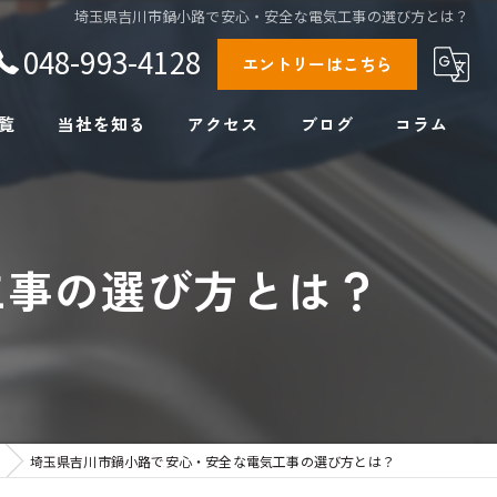
埼玉県吉川市鍋小路で安心・安全な電気工事の選び方とは？
048-993-4128
エントリーはこちら
覧
当社を知る
アクセス
ブログ
コラム
設備工事
水道工事
工事の選び方とは？
正社員
直行直帰
未経験
埼玉県吉川市鍋小路で安心・安全な電気工事の選び方とは？