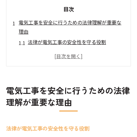
目次
電気工事を安全に行うための法律理解が重要な
理由
法律が電気工事の安全性を守る役割
電気工事で考慮すべき主要法律の一覧
法律理解が施工の質を向上させる理由
過去の事例から学ぶ法律違反のリスク
電気工事士の法律知識が必要な場面
電気工事を安全に行うための法律
法令遵守で得られる社会的信頼
理解が重要な理由
電気工事士法を知って安全施工を確保しよう
電気工事士法の概要とその目的
電気工事士法が定める資格要件
法律が電気工事の安全性を守る役割
法を遵守した施工の重要性