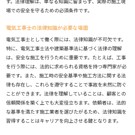
す。法律理解は、単なる知識に留まらず、実際の施工現
律
場での安全を守るための必須条件です。
電気工事に関連する主要法律の解説
安全施工を促進する法的枠組み
電気工事士の法律知識が必要な場面
法律に基づく施工マニュアルの重要性
電気工事士として働く際には、法律知識が不可欠です。
法律遵守で得られる施工の信頼性
特に、電気工事士法や建築基準法に基づく法律の理解
電気工事の法令遵守を支えるチェックリス
は、安全な施工を行うために重要です。たとえば、工事
ト
を行う際には、法的に求められる資格を持つ専門家が必
安全施工を実現するための法律教育
要です。また、施工時の安全基準や施工方法に関する法
律も存在し、これらを遵守することで事故を未然に防ぐ
ことができます。法律を理解していることは、顧客との
信頼関係を築く上でも大変役立ちます。依頼者は、法的
な基準を満たす施工業者を選びたがるため、法律知識を
習得することはキャリアを向上させる鍵となります。