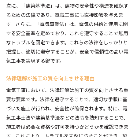
次に、「建築基準法」は、建物の安全性や構造を確保す
法律を守ることで得られる安全性
るための法律であり、電気工事にも直接影響を与えま
法に違反した場合のリスクとペナルティ
す。さらに、「電気事業法」は、電気の供給と使用に関
法律に基づく施工管理の重要性
する安全基準を定めており、これを遵守することで無用
事故予防のための継続的な法律教育
なトラブルを回避できます。これらの法律をしっかりと
信頼できる電気工事業者選びの法律知識
把握し、適切に遵守することが、安全で信頼性の高い電
信頼性の高い業者の見極め方
気工事を実現する鍵です。
契約時に確認すべき法的要件
法律理解が施工の質を向上させる理由
業者選びで重要な法律ポイント
電気工事において、法律理解は施工の質を向上させる重
消費者を守る法律とその活用方法
要な要素です。法律を遵守することで、適切な手順に基
適切な業者選びがもたらす安心感
づいた施工が行われ、安全性が確保されます。特に、電
法律知識を活かした契約書の確認
気工事士法や建築基準法などの法令を熟知することで、
法律知識を活かした安全な電気工事の進め方
施工者は必要な資格や許可を持つかどうかを確認できま
法律に基づいた施工計画の立て方
す。これにより、トラブルを未然に防ぐことができ、施