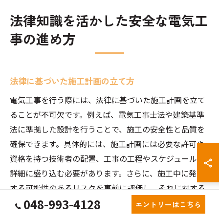
法律知識を活かした安全な電気工
事の進め方
法律に基づいた施工計画の立て方
電気工事を行う際には、法律に基づいた施工計画を立て
ることが不可欠です。例えば、電気工事士法や建築基準
法に準拠した設計を行うことで、施工の安全性と品質を
確保できます。具体的には、施工計画には必要な許可や
資格を持つ技術者の配置、工事の工程やスケジュールを
詳細に盛り込む必要があります。さらに、施工中に発生
する可能性のあるリスクを事前に評価し、それに対する
048-993-4128
対策を講じることが重要です。これにより、施工に伴う
エントリーはこちら
トラブルを未然に防ぎ、安全で安心な環境を提供できる