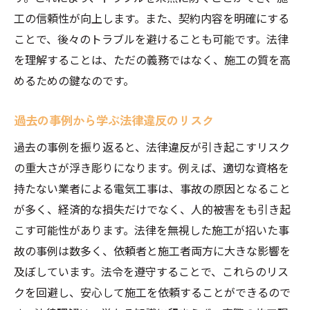
電気工事の安全性を高める法的手続
工の信頼性が向上します。また、契約内容を明確にする
法令遵守で実現する高品質な施工
ことで、後々のトラブルを避けることも可能です。法律
法律知識を活用したリスクアセスメント
を理解することは、ただの義務ではなく、施工の質を高
めるための鍵なのです。
施工後の法律に基づく評価と改善
継続的な法改正への対応方法
過去の事例から学ぶ法律違反のリスク
事故を未然に防ぐための電気工事士法の重要性
過去の事例を振り返ると、法律違反が引き起こすリスク
電気工事士法による事故防止の仕組み
の重大さが浮き彫りになります。例えば、適切な資格を
安全施工を支える法的基準
持たない業者による電気工事は、事故の原因となること
電気工事士法を軸とした安全対策
が多く、経済的な損失だけでなく、人的被害をも引き起
過去の事故から学ぶ法律の重要性
こす可能性があります。法律を無視した施工が招いた事
法に基づく危険予知の実践
故の事例は数多く、依頼者と施工者両方に大きな影響を
電気工事士法の遵守と安全意識の向上
及ぼしています。法令を遵守することで、これらのリス
クを回避し、安心して施工を依頼することができるので
安全施工を実現するための電気工事に関する法