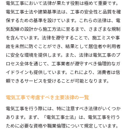
電気工事において法律が果たす役割は極めて重要です。
不適切な施工を防ぐ電気工事士法の役割
電気工事士法や建築基準法は、工事の安全性と品質を確
電気工事士法違反の事例とその影響
保するための基準を設けています。これらの法律は、電
電気工事士法を守るための具体的な対策
気配線の設計から施工方法に至るまで、さまざまな規制
を含んでいます。法律を遵守することで、施工ミスや事
建築基準法が電気工事に与える影響とは
故を未然に防ぐことができ、結果として居住者や利用者
建築基準法と電気工事の関係性
に安全な環境を提供します。また、法律は電気工事のプ
建築基準法で定められた電気設備の基準
ロセス全体を通じて、工事業者が遵守すべき倫理的なガ
法に基づく安全な電気工事の実現
イドラインも提供しています。これにより、消費者は信
建築基準法の遵守がもたらすメリット
頼できるサービスを受けることが可能となります。
電気工事における法改正の影響と対応
建築基準法を理解するためのポイント
電気工事で考慮すべき主要法律の一覧
電気工事の法律遵守が事故防止に繋がる理由
電気工事を行う際には、特に注意すべき法律がいくつか
法律遵守が防ぐ可能性のある事故例
あります。まず、「電気工事士法」は、電気工事を行う
ために必要な資格や職業倫理について規定しています。
事故を未然に防ぐ法的基準