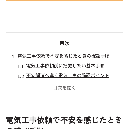
目次
電気工事依頼で不安を感じたときの確認手順
電気工事依頼前に把握したい基本手順
不安解消へ導く電気工事の確認ポイント
電気工事で安心を得るための初期対応法
電気工事トラブルを防ぐ事前チェック方法
電気工事相談時に大切なヒアリング事項
暮らしを支える電気工事の流れを解説
電気工事依頼で不安を感じたとき
電気工事が暮らしに果たす役割と流れ