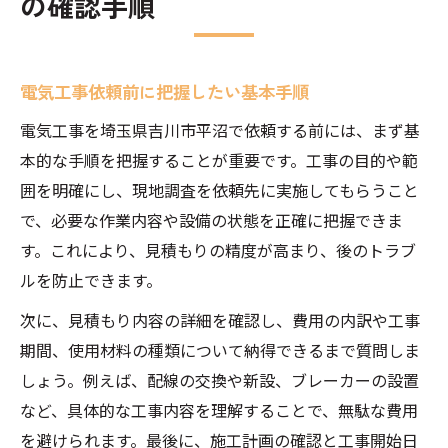
の確認手順
電気工事の基本的な進行手順を詳しく解説
日常生活を守る電気工事のプロセスとは
電気工事計画から完了までの流れを知る
電気工事依頼前に把握したい基本手順
家庭で実感できる電気工事の効果と手順
電気工事を埼玉県吉川市平沼で依頼する前には、まず基
埼玉県吉川市平沼の手順が安心に直結する理由
本的な手順を把握することが重要です。工事の目的や範
電気工事手順が安心につながる背景解説
囲を明確にし、現地調査を依頼先に実施してもらうこと
で、必要な作業内容や設備の状態を正確に把握できま
地域特性を踏まえた電気工事手順の重要性
す。これにより、見積もりの精度が高まり、後のトラブ
電気工事手順で安全性が高まる理由とは
ルを防止できます。
電気工事の透明な手順が安心感を生む要因
次に、見積もり内容の詳細を確認し、費用の内訳や工事
電気工事手順の順守が信頼構築に不可欠
期間、使用材料の種類について納得できるまで質問しま
手順を押さえた電気工事で費用対効果も向上
しょう。例えば、配線の交換や新設、ブレーカーの設置
電気工事手順を守ることで得られる節約効
など、具体的な工事内容を理解することで、無駄な費用
果
を避けられます。最後に、施工計画の確認と工事開始日